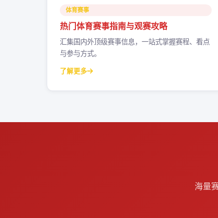
体育赛事
热门体育赛事指南与观赛攻略
汇集国内外顶级赛事信息，一站式掌握赛程、看点
与参与方式。
了解更多
海量