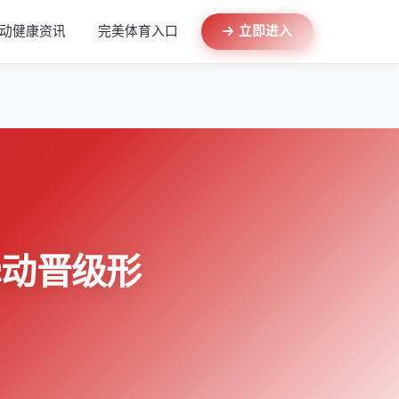
动健康资讯
完美体育入口
立即进入
牵动晋级形