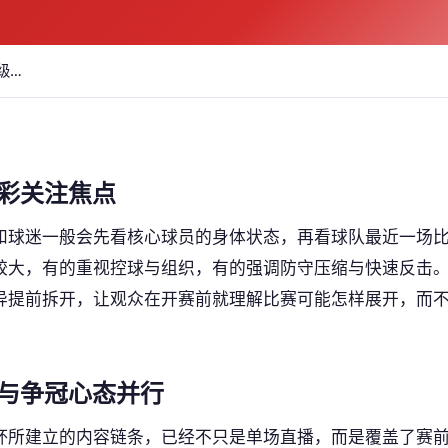
级…
彩关注焦点
和球迷一般会先看核心球员的身体状态，再看球队最近一场
较大，有的重视控球与组织，有的强调防守压缩与快速反击
异提前拆开，让观众在开赛前就理解比赛可能怎样展开，而
与争冠心态并行
杯所建立的内容链条，已经不只是单场直播，而是覆盖了赛