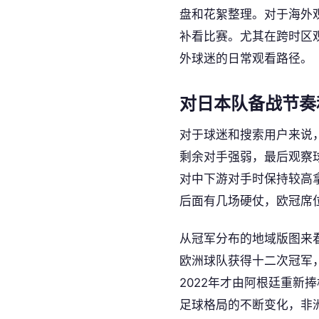
盘和花絮整理。对于海外
补看比赛。尤其在跨时区
外球迷的日常观看路径。
对日本队备战节奏
对于球迷和搜索用户来说
剩余对手强弱，最后观察
对中下游对手时保持较高
后面有几场硬仗，欧冠席
从冠军分布的地域版图来
欧洲球队获得十二次冠军
2022年才由阿根廷重新
足球格局的不断变化，非