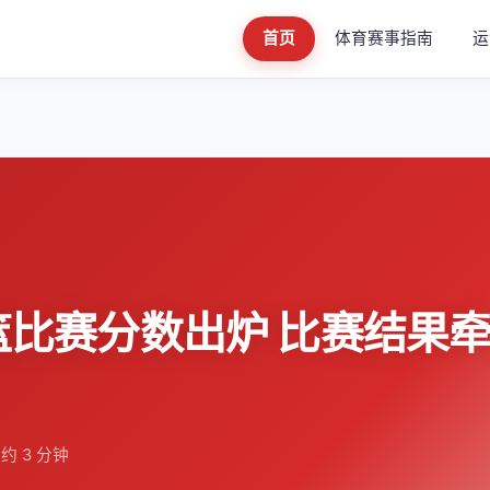
首页
体育赛事指南
运
篮比赛分数出炉 比赛结果
约 3 分钟