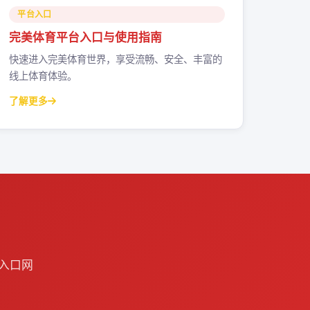
平台入口
完美体育平台入口与使用指南
快速进入完美体育世界，享受流畅、安全、丰富的
线上体育体验。
了解更多
入口网